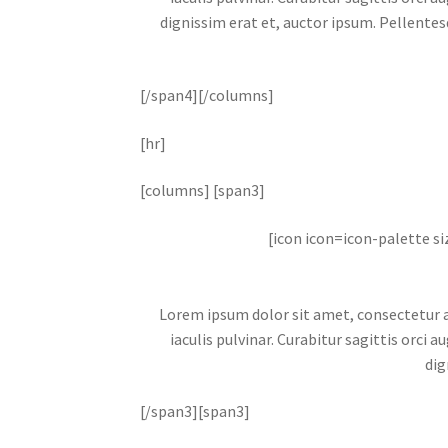
dignissim erat et, auctor ipsum. Pellentes
[/span4][/columns]
[hr]
[columns] [span3]
[icon icon=icon-palette s
Lorem ipsum dolor sit amet, consectetur adi
iaculis pulvinar. Curabitur sagittis orci
dig
[/span3][span3]