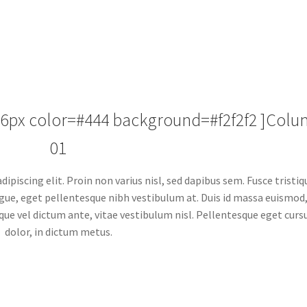
=26px color=#444 background=#f2f2f2 ]Col
01
piscing elit. Proin non varius nisl, sed dapibus sem. Fusce tristiq
 augue, eget pellentesque nibh vestibulum at. Duis id massa euismod
que vel dictum ante, vitae vestibulum nisl. Pellentesque eget curs
dolor, in dictum metus.