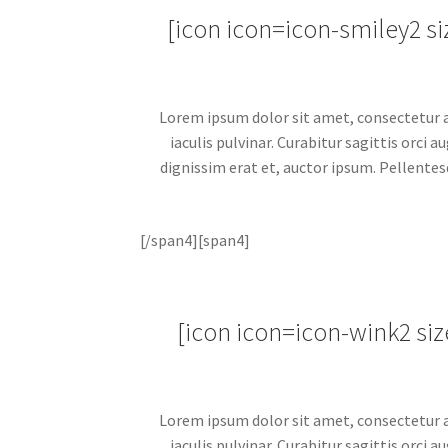
[icon icon=icon-smiley2 
Lorem ipsum dolor sit amet, consectetur adi
iaculis pulvinar. Curabitur sagittis orci
dignissim erat et, auctor ipsum. Pellentes
[/span4][span4]
[icon icon=icon-wink2 s
Lorem ipsum dolor sit amet, consectetur adi
iaculis pulvinar. Curabitur sagittis orci