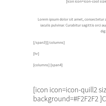
[icon icon=icon-cool si
Lorem ipsum dolor sit amet, consectetur adi
iaculis pulvinar. Curabitur sagittis orci
dig
[/span3][/columns]
[hr]
[columns] [span4]
[icon icon=icon-quill2 s
background=#F2F2F2 ]