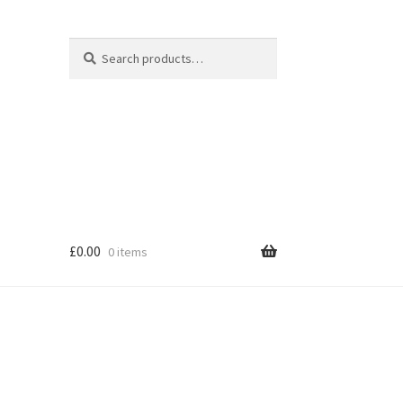
Search
Search
for:
£
0.00
0 items