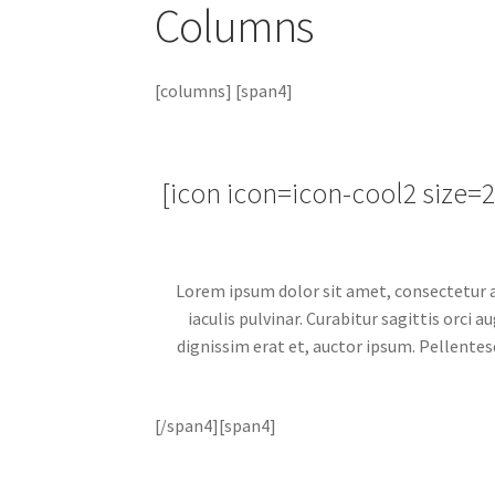
Columns
[columns] [span4]
[icon icon=icon-cool2 size
Lorem ipsum dolor sit amet, consectetur adi
iaculis pulvinar. Curabitur sagittis orci
dignissim erat et, auctor ipsum. Pellentes
[/span4][span4]