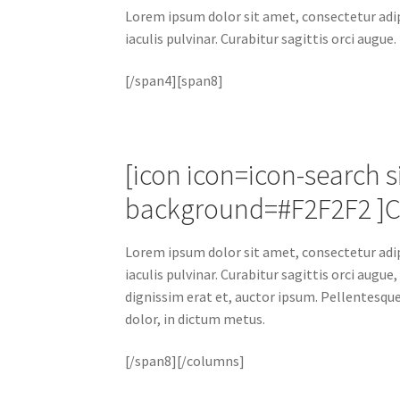
Lorem ipsum dolor sit amet, consectetur adipis
iaculis pulvinar. Curabitur sagittis orci augue.
[/span4][span8]
[icon icon=icon-search 
background=#F2F2F2 ]
Lorem ipsum dolor sit amet, consectetur adipis
iaculis pulvinar. Curabitur sagittis orci augu
dignissim erat et, auctor ipsum. Pellentesque
dolor, in dictum metus.
[/span8][/columns]