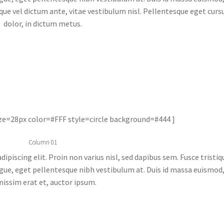
que vel dictum ante, vitae vestibulum nisl. Pellentesque eget curs
dolor, in dictum metus.
ize=28px color=#FFF style=circle background=#444 ]
Column 01
piscing elit. Proin non varius nisl, sed dapibus sem. Fusce tristiq
 augue, eget pellentesque nibh vestibulum at. Duis id massa euismod
nissim erat et, auctor ipsum.