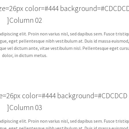
size=26px color=#444 background=#CDCDC
]Column 02
piscing elit. Proin non varius nisl, sed dapibus sem. Fusce tristiq
 augue, eget pellentesque nibh vestibulum at. Duis id massa euismod
que vel dictum ante, vitae vestibulum nisl. Pellentesque eget curs
dolor, in dictum metus.
ize=26px color=#444 background=#CDCDCD
]Column 03
piscing elit. Proin non varius nisl, sed dapibus sem. Fusce tristiq
 augue, eget pellentesque nibh vestibulum at. Duis id massa euismod